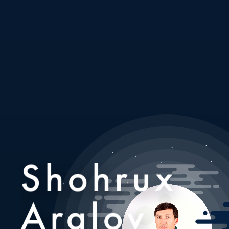
Shohrux
Aralov